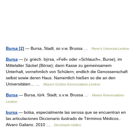
Bursa [2]
— Bursa, Stadt, so v.w. Brussa …
Pierer's Universal-Lexikon
Bursa
— (v. griech. býrsa, »Fell« oder »Schlauch«, Burse), im
Mittelalter Säckel (Börse); dann Kasse zu gemeinsamem
Unterhalt, vornehmlich von Schülern; endlich die Genossenschaft
selbst sowie deren Haus. Namentlich hießen so die an den
Universitäten… …
Meyers Großes Konversations-Lexikon
Bursa
— Bursa, türk. Stadt, s.v.w. Brussa …
Kleines Konversations-
Lexikon
bursa
— bolsa, especialmente las serosa que se encuentran en
las articulaciones Diccionario ilustrado de Términos Médicos..
Alvaro Galiano. 2010 …
Diccionario médico