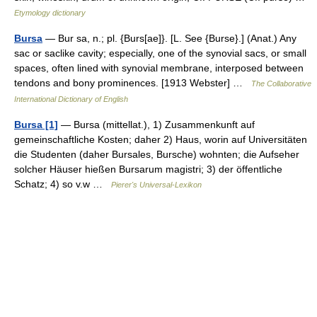
Etymology dictionary
Bursa
— Bur sa, n.; pl. {Burs[ae]}. [L. See {Burse}.] (Anat.) Any
sac or saclike cavity; especially, one of the synovial sacs, or small
spaces, often lined with synovial membrane, interposed between
tendons and bony prominences. [1913 Webster] …
The Collaborative
International Dictionary of English
Bursa [1]
— Bursa (mittellat.), 1) Zusammenkunft auf
gemeinschaftliche Kosten; daher 2) Haus, worin auf Universitäten
die Studenten (daher Bursales, Bursche) wohnten; die Aufseher
solcher Häuser hießen Bursarum magistri; 3) der öffentliche
Schatz; 4) so v.w …
Pierer's Universal-Lexikon