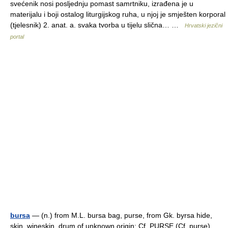
svećenik nosi posljednju pomast samrtniku, izrađena je u
materijalu i boji ostalog liturgijskog ruha, u njoj je smješten korporal
(tjelesnik) 2. anat. a. svaka tvorba u tijelu slična… …
Hrvatski jezični
portal
bursa
— (n.) from M.L. bursa bag, purse, from Gk. byrsa hide,
skin, wineskin, drum of unknown origin; Cf. PURSE (Cf. purse) …