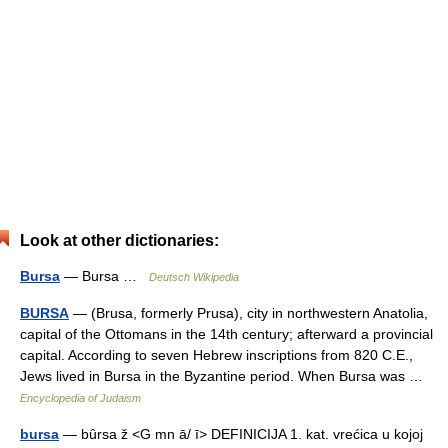
Look at other dictionaries:
Bursa
— Bursa …
Deutsch Wikipedia
BURSA
— (Brusa, formerly Prusa), city in northwestern Anatolia,
capital of the Ottomans in the 14th century; afterward a provincial
capital. According to seven Hebrew inscriptions from 820 C.E.,
Jews lived in Bursa in the Byzantine period. When Bursa was …
Encyclopedia of Judaism
bursa
— bȗrsa ž <G mn ā/ ī> DEFINICIJA 1. kat. vrećica u kojoj