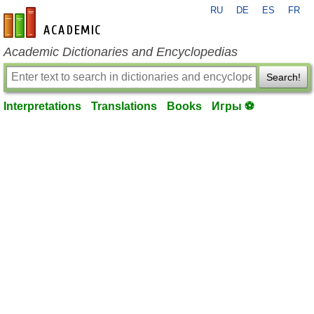
RU
DE
ES
FR
en-academic.com
Academic Dictionaries and Encyclopedias
Search!
Interpretations
Translations
Books
Игры ⚽