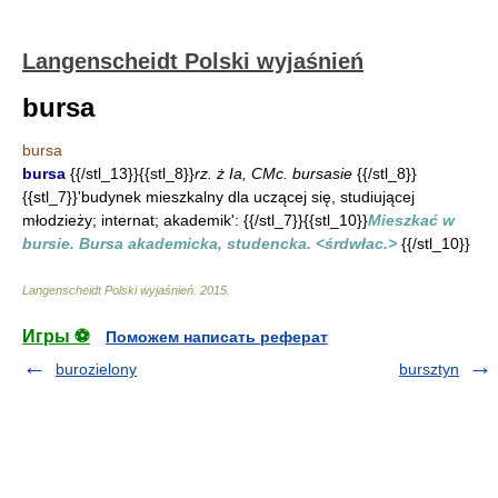
Langenscheidt Polski wyjaśnień
bursa
bursa
bursa
{{/stl_13}}{{stl_8}}
rz. ż Ia, CMc. bursasie
{{/stl_8}}
{{stl_7}}'budynek mieszkalny dla uczącej się, studiującej
młodzieży; internat; akademik': {{/stl_7}}{{stl_10}}
Mieszkać w
bursie. Bursa akademicka, studencka. <śrdwłac.>
{{/stl_10}}
Langenscheidt Polski wyjaśnień
.
2015
.
Игры ⚽
Поможем написать реферат
burozielony
bursztyn